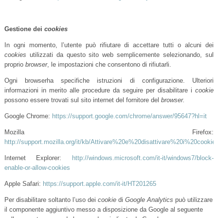
Gestione dei
cookies
In ogni momento, l’utente può rifiutare di accettare tutti o alcuni dei
cookies
utilizzati da questo sito web semplicemente selezionando, sul
proprio
browser
, le impostazioni che consentono di rifiutarli.
Ogni browserha specifiche istruzioni di configurazione. Ulteriori
informazioni in merito alle procedure da seguire per disabilitare i
cookie
possono essere trovati sul sito internet del fornitore del
browser.
Google Chrome:
https://support.google.com/chrome/answer/95647?hl=it
Mozilla Firefox:
http://support.mozilla.org/it/kb/Attivare%20e%20disattivare%20i%20cookie
Internet Explorer:
http://windows.microsoft.com/it-it/windows7/block-
enable-or-allow-cookies
Apple Safari:
https://support.apple.com/it-it/HT201265
Per disabilitare soltanto l’uso dei
cookie
di
Google Analytics
può utilizzare
il componente aggiuntivo messo a disposizione da Google al seguente